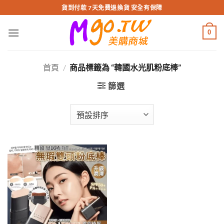
跳
貨到付款 7天免費退換貨 安全有保障
轉
至
0
內
容
首頁
/
商品標籤為 “韓國水光肌粉底棒”
篩選