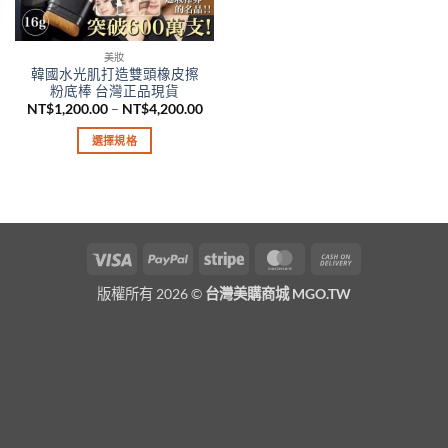
美妝
韓國水光肌打造雙頭橡皮擦
粉底棒 台灣正品現貨
價
NT$
1,200.00
–
NT$
4,200.00
格
範
選擇規格
圍：
NT$1,200.00
此
到
產
NT$4,200.00
品
有
多
Visa
PayPal
Stripe
MasterCard
Cash
種
On
款
版權所有 2026 ©
台灣美購商城 MGO.TW
Delivery
式。
可
在
產
品
頁
面