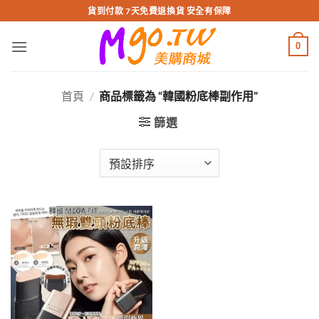
跳
貨到付款 7天免費退換貨 安全有保障
轉
至
0
內
容
首頁
/
商品標籤為 “韓國粉底棒副作用”
篩選