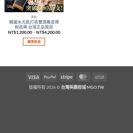
美妝
韓國水光肌打造雙頭橡皮擦
粉底棒 台灣正品現貨
價
NT$
1,200.00
–
NT$
4,200.00
格
範
選擇規格
圍：
NT$1,200.00
此
到
產
NT$4,200.00
品
有
多
Visa
PayPal
Stripe
MasterCard
Cash
種
On
款
版權所有 2026 ©
台灣美購商城 MGO.TW
Delivery
式。
可
在
產
品
頁
面