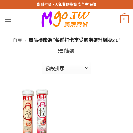
跳
貨到付款 7天免費退換貨 安全有保障
轉
至
0
內
容
首頁
/
商品標籤為 “餐前打卡享受氣泡錠升級版2.0”
篩選