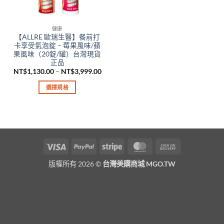
健康
【ALLRE 歐瑞生醫】餐前打
卡享受氣泡錠 – 莓果風味/蘋
果風味（20錠/罐）台灣現貨
正品
價
NT$
1,130.00
–
NT$
3,999.00
格
範
選擇規格
圍：
NT$1,130.00
此
到
產
NT$3,999.00
品
有
多
Visa
PayPal
Stripe
MasterCard
Cash
種
On
款
版權所有 2026 ©
台灣美購商城 MGO.TW
Delivery
式。
可
在
產
品