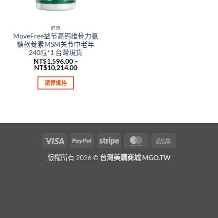
健康
MoveFree益节高钙维骨力氨
糖软骨素MSM关节中老年
240粒*1 台灣現貨
NT$
1,596.00
–
價
NT$
10,214.00
格
範
選擇規格
圍：
NT$1,596.00
此
到
產
NT$10,214.00
品
有
多
Visa
PayPal
Stripe
MasterCard
Cash
種
On
款
版權所有 2026 ©
台灣美購商城 MGO.TW
Delivery
式。
可
在
產
品
頁