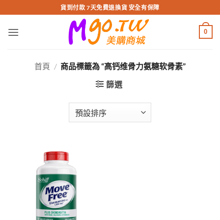
跳
貨到付款 7天免費退換貨 安全有保障
轉
至
0
內
容
首頁
/
商品標籤為 “高钙维骨力氨糖软骨素”
篩選