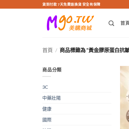
跳
貨到付款 7天免費退換貨 安全有保障
轉
至
首
內
容
首頁
/
商品標籤為 “黃金膠原蛋白抗皺
商品分類
3C
中藥壯陽
健康
國際