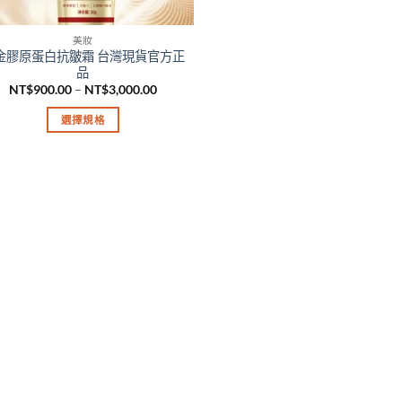
美妝
金膠原蛋白抗皺霜 台灣現貨官方正
品
價
NT$
900.00
–
NT$
3,000.00
格
範
選擇規格
圍：
NT$900.00
此
到
產
NT$3,000.00
品
有
多
種
款
式。
可
在
產
品
頁