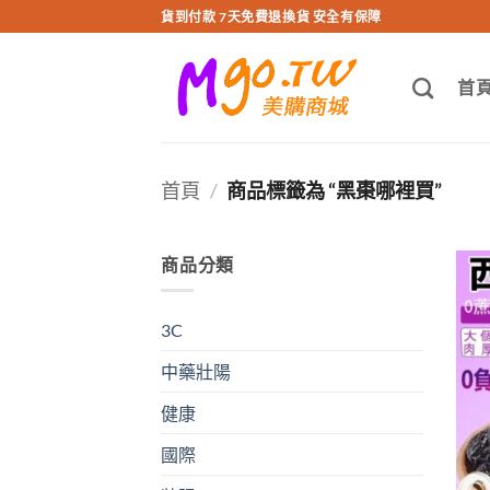
跳
貨到付款 7天免費退換貨 安全有保障
轉
至
首
內
容
首頁
/
商品標籤為 “黑棗哪裡買”
商品分類
3C
中藥壯陽
健康
國際