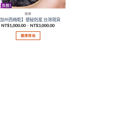
健康
加州西梅乾】便秘剋星 台灣現貨
價
NT$
1,000.00
–
NT$
3,000.00
格
範
選擇規格
圍：
NT$1,000.00
此
到
產
NT$3,000.00
品
有
多
種
款
式。
可
在
產
品
頁
面