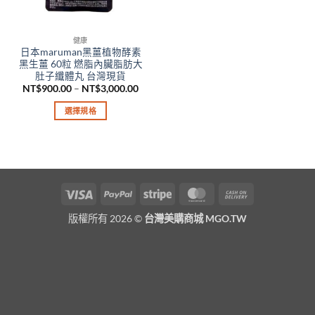
健康
日本maruman黑薑植物酵素
黑生薑 60粒 燃脂內臟脂肪大
肚子纖體丸 台灣現貨
價
NT$
900.00
–
NT$
3,000.00
格
範
選擇規格
圍：
NT$900.00
此
到
產
NT$3,000.00
品
有
多
Visa
PayPal
Stripe
MasterCard
Cash
種
On
款
版權所有 2026 ©
台灣美購商城 MGO.TW
Delivery
式。
可
在
產
品
頁