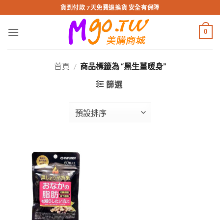
跳
貨到付款 7天免費退換貨 安全有保障
轉
至
0
內
容
首頁
/
商品標籤為 “黑生薑暖身”
篩選