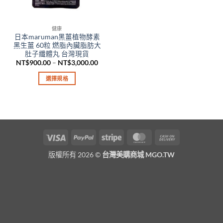
健康
日本maruman黑薑植物酵素
黑生薑 60粒 燃脂內臟脂肪大
肚子纖體丸 台灣現貨
價
NT$
900.00
–
NT$
3,000.00
格
範
選擇規格
圍：
NT$900.00
此
到
產
NT$3,000.00
品
有
多
Visa
PayPal
Stripe
MasterCard
Cash
種
On
款
版權所有 2026 ©
台灣美購商城 MGO.TW
Delivery
式。
可
在
產
品
頁