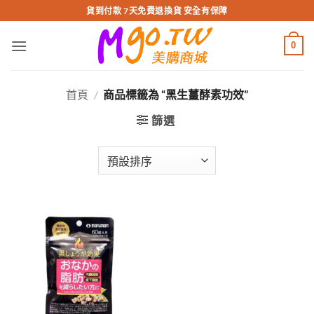
跳
貨到付款 7天免費退換貨 安全有保障
轉
至
0
內
容
首頁
/
商品標籤為 “黑生薑酵素功效”
篩選