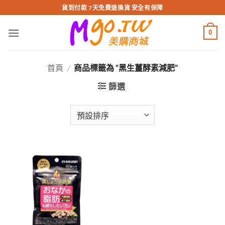
跳
貨到付款 7天免費退換貨 安全有保障
轉
至
0
內
容
首頁
/
商品標籤為 “黑生薑酵素減肥”
篩選