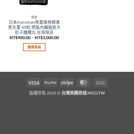
健康
日本maruman黑薑植物酵素
黑生薑 60粒 燃脂內臟脂肪大
肚子纖體丸 台灣現貨
價
NT$
900.00
–
NT$
3,000.00
格
範
選擇規格
圍：
NT$900.00
此
到
產
NT$3,000.00
品
有
多
Visa
PayPal
Stripe
MasterCard
Cash
種
On
款
版權所有 2026 ©
台灣美購商城 MGO.TW
Delivery
式。
可
在
產
品
頁