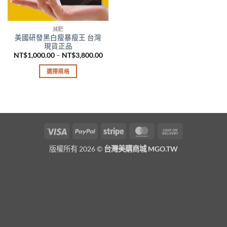
減肥
美國研發黑白瘦暴瘦王 台灣
現貨正品
價
NT$
1,000.00
–
NT$
3,800.00
格
範
選擇規格
圍：
NT$1,000.00
此
到
產
NT$3,800.00
品
有
多
Visa
PayPal
Stripe
MasterCard
Cash
種
On
款
版權所有 2026 ©
台灣美購商城 MGO.TW
Delivery
式。
可
在
產
品
頁
面