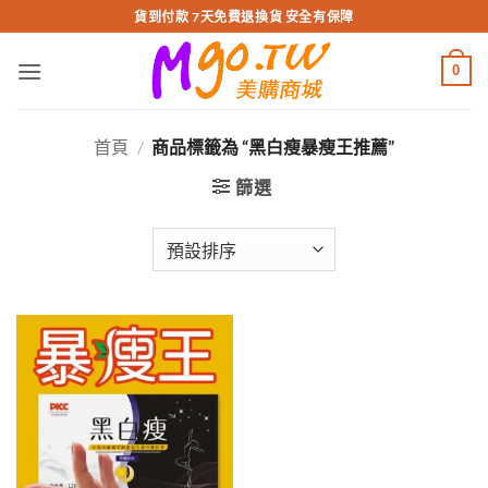
跳
貨到付款 7天免費退換貨 安全有保障
轉
至
0
內
容
首頁
/
商品標籤為 “黑白瘦暴瘦王推薦”
篩選