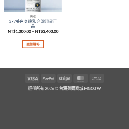
美妝
377美白身體乳 台灣現貨正
品
價
NT$
1,000.00
–
NT$
3,400.00
格
範
圍：
選擇規格
NT$1,000.00
到
此
NT$3,400.00
產
品
有
多
Visa
PayPal
Stripe
MasterCard
Cash
種
On
款
版權所有 2026 ©
台灣美購商城 MGO.TW
Delivery
式。
可
在
產
品
頁