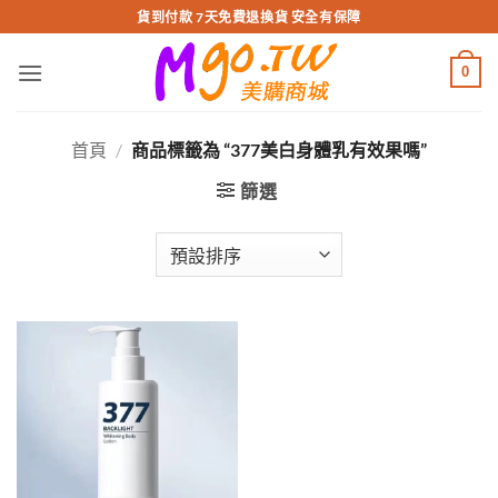
跳
貨到付款 7天免費退換貨 安全有保障
轉
至
0
內
容
首頁
/
商品標籤為 “377美白身體乳有效果嗎”
篩選