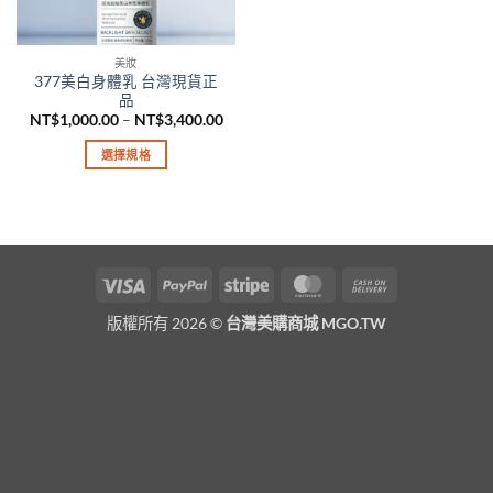
美妝
377美白身體乳 台灣現貨正
品
價
NT$
1,000.00
–
NT$
3,400.00
格
範
選擇規格
圍：
NT$1,000.00
此
到
產
NT$3,400.00
品
有
多
Visa
PayPal
Stripe
MasterCard
Cash
種
On
款
版權所有 2026 ©
台灣美購商城 MGO.TW
Delivery
式。
可
在
產
品
頁
面