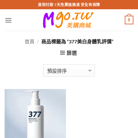
跳
貨到付款 7天免費退換貨 安全有保障
轉
至
0
內
容
首頁
/
商品標籤為 “377美白身體乳評價”
篩選