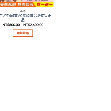
美妝
雅芝推薦5重VC素顏霜 台灣現貨正
品
價
NT$
800.00
–
NT$
2,600.00
格
範
選擇規格
圍：
NT$800.00
此
到
產
NT$2,600.00
品
有
多
種
款
式。
可
在
產
品
頁