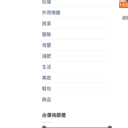
壯陽
外用噴霧
趙
居家
服裝
母嬰
減肥
生活
美妝
鞋包
飾品
由價格篩選