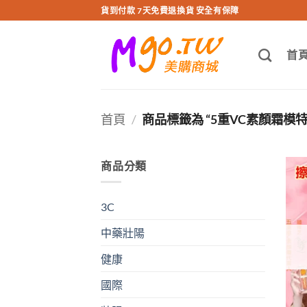
跳
貨到付款 7天免費退換貨 安全有保障
轉
至
首
內
容
首頁
/
商品標籤為 “5重VC素顏霜模
商品分類
3C
中藥壯陽
健康
國際