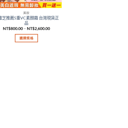
美妝
雅芝推薦5重VC素顏霜 台灣現貨正
品
價
NT$
800.00
–
NT$
2,600.00
格
範
選擇規格
圍：
NT$800.00
此
到
產
NT$2,600.00
品
有
多
種
款
式。
可
在
產
品
頁