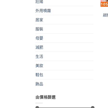
壯陽
外用噴霧
趙
居家
服裝
母嬰
減肥
生活
美妝
鞋包
飾品
由價格篩選