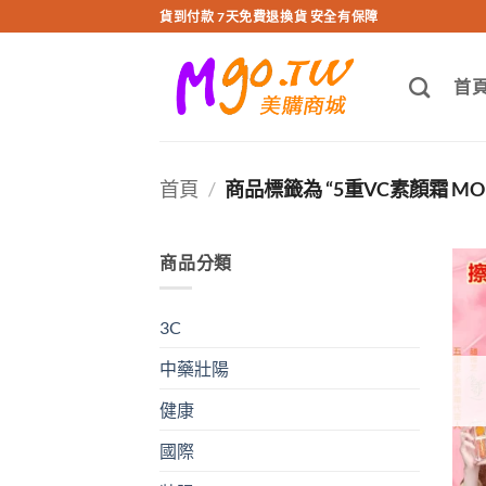
跳
貨到付款 7天免費退換貨 安全有保障
轉
至
首
內
容
首頁
/
商品標籤為 “5重VC素顏霜 MOBI
商品分類
3C
中藥壯陽
健康
國際