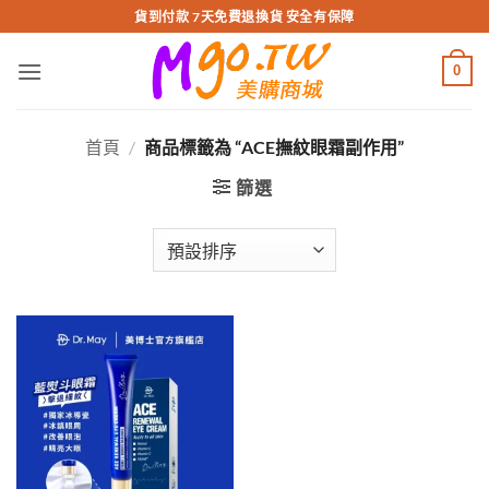
跳
貨到付款 7天免費退換貨 安全有保障
轉
至
0
內
容
首頁
/
商品標籤為 “ACE撫紋眼霜副作用”
篩選