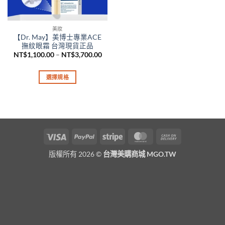
美妝
【Dr. May】美博士專業ACE
撫紋眼霜 台灣現貨正品
價
NT$
1,100.00
–
NT$
3,700.00
格
範
圍：
選擇規格
NT$1,100.00
到
此
NT$3,700.00
產
品
有
多
Visa
PayPal
Stripe
MasterCard
Cash
種
On
款
版權所有 2026 ©
台灣美購商城 MGO.TW
Delivery
式。
可
在
產
品
頁