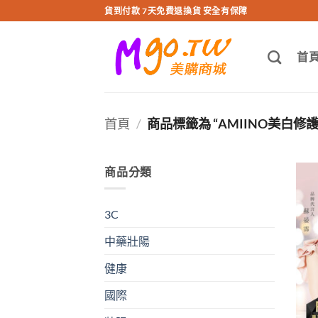
跳
貨到付款 7天免費退換貨 安全有保障
轉
至
首
內
容
首頁
/
商品標籤為 “AMIINO美白修
商品分類
3C
中藥壯陽
健康
國際