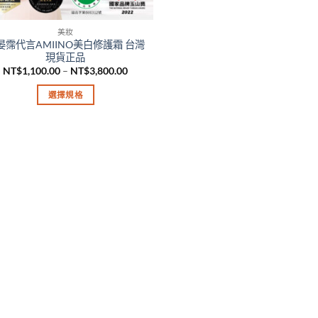
美妝
晏霈代言AMIINO美白修護霜 台灣
現貨正品
價
NT$
1,100.00
–
NT$
3,800.00
格
範
選擇規格
圍：
NT$1,100.00
此
到
產
NT$3,800.00
品
有
多
種
款
式。
可
在
產
品
頁