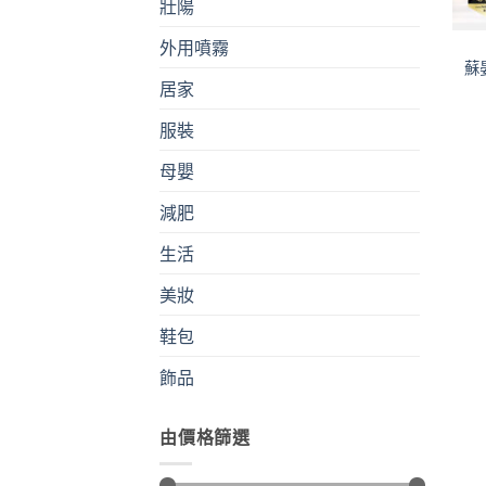
壯陽
外用噴霧
蘇
居家
服裝
母嬰
減肥
生活
美妝
鞋包
飾品
由價格篩選