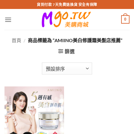
跳
貨到付款 7天免費退換貨 安全有保障
轉
至
0
內
容
首頁
/
商品標籤為 “AMIINO美白修護霜美髮店推薦”
篩選