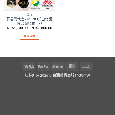
美妝
蘇晏霈代言AMIINO美白修護
霜 台灣現貨正品
價
NT$
1,100.00
–
NT$
3,800.00
格
範
選擇規格
圍：
NT$1,100.00
此
到
產
NT$3,800.00
品
有
多
Visa
PayPal
Stripe
MasterCard
Cash
種
On
款
版權所有 2026 ©
台灣美購商城 MGO.TW
Delivery
式。
可
在
產
品
頁
面