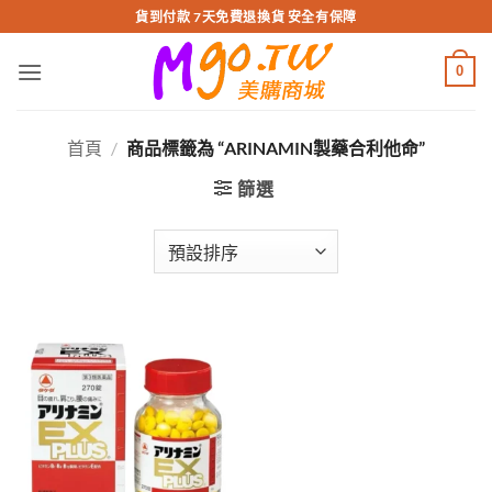
跳
貨到付款 7天免費退換貨 安全有保障
轉
至
0
內
容
首頁
/
商品標籤為 “ARINAMIN製藥合利他命”
篩選