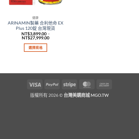
健康
ARINAMIN製藥 合利他命 EX
Plus 120錠 台灣現貨
NT$
3,899.00
–
價
NT$
27,999.00
格
範
選擇規格
圍：
NT$3,899.00
此
到
產
NT$27,999.00
品
有
多
Visa
PayPal
Stripe
MasterCard
Cash
種
On
款
版權所有 2026 ©
台灣美購商城 MGO.TW
Delivery
式。
可
在
產
品
頁