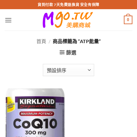
跳
貨到付款 7天免費退換貨 安全有保障
轉
至
0
內
容
首頁
/
商品標籤為 “ATP能量”
篩選