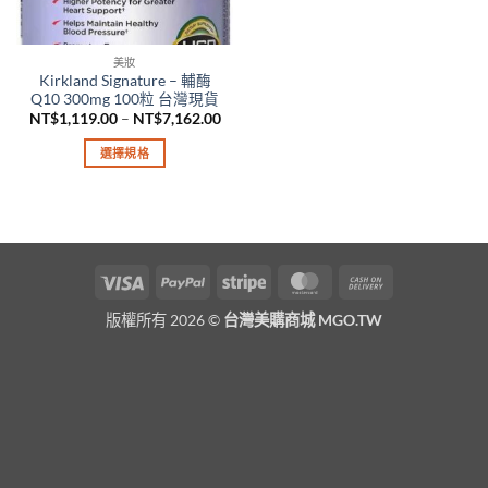
美妝
Kirkland Signature – 輔酶
Q10 300mg 100粒 台灣現貨
價
NT$
1,119.00
–
NT$
7,162.00
格
範
選擇規格
圍：
NT$1,119.00
此
到
產
NT$7,162.00
品
有
多
Visa
PayPal
Stripe
MasterCard
Cash
種
On
款
版權所有 2026 ©
台灣美購商城 MGO.TW
Delivery
式。
可
在
產
品
頁
面