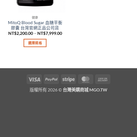
健康
MitoQ Blood Sugar 血糖平衡
膠囊 台灣官網正品公司貨
價
NT$
2,200.00
–
NT$
7,999.00
格
範
選擇規格
圍：
NT$2,200.00
此
到
產
NT$7,999.00
品
有
多
Visa
PayPal
Stripe
MasterCard
Cash
種
On
款
版權所有 2026 ©
台灣美購商城 MGO.TW
Delivery
式。
可
在
產
品
頁
面