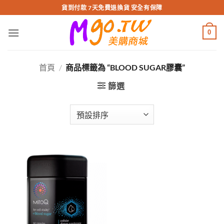
跳
貨到付款 7天免費退換貨 安全有保障
轉
至
0
內
容
首頁
/
商品標籤為 “BLOOD SUGAR膠囊”
篩選