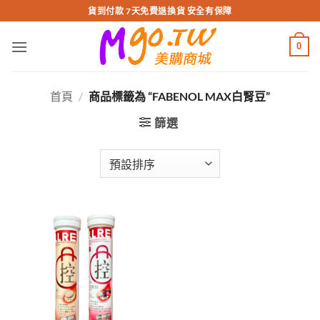
跳
貨到付款 7天免費退換貨 安全有保障
轉
至
0
內
容
首頁
/
商品標籤為 “FABENOL MAX白腎豆”
篩選