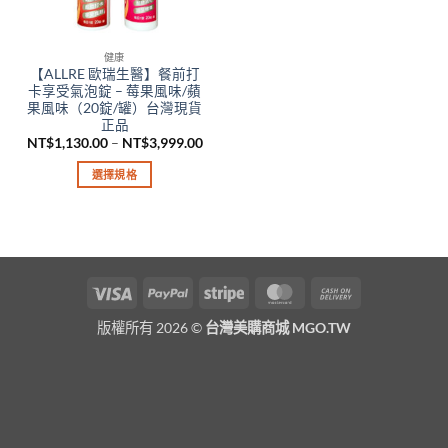
健康
【ALLRE 歐瑞生醫】餐前打
卡享受氣泡錠 – 莓果風味/蘋
果風味（20錠/罐）台灣現貨
正品
價
NT$
1,130.00
–
NT$
3,999.00
格
範
選擇規格
圍：
NT$1,130.00
此
到
產
NT$3,999.00
品
有
多
Visa
PayPal
Stripe
MasterCard
Cash
種
On
款
版權所有 2026 ©
台灣美購商城 MGO.TW
Delivery
式。
可
在
產
品