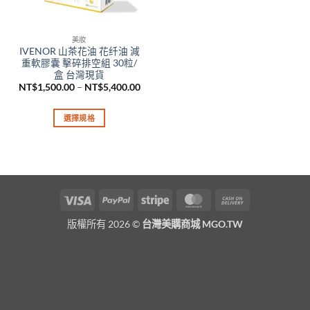
美妝
IVENOR 山茶花油 花纤油 減
重軟膠囊 擊碎排空組 30粒/
盒 台灣現貨
價
NT$
1,500.00
–
NT$
5,400.00
格
範
圍：
選擇規格
NT$1,500.00
到
此
NT$5,400.00
產
品
有
多
Visa
PayPal
Stripe
MasterCard
Cash
種
On
款
版權所有 2026 ©
台灣美購商城 MGO.TW
Delivery
式。
可
在
產
品
頁