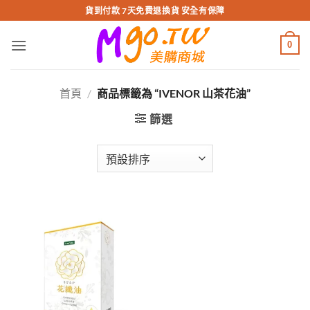
跳
貨到付款 7天免費退換貨 安全有保障
轉
至
0
內
容
首頁
/
商品標籤為 “IVENOR 山茶花油”
篩選