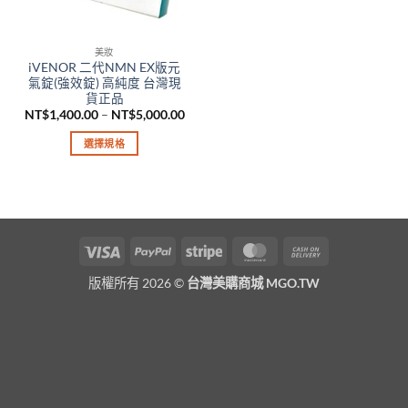
美妝
iVENOR 二代NMN EX版元
氣錠(強效錠) 高純度 台灣現
貨正品
價
NT$
1,400.00
–
NT$
5,000.00
格
範
選擇規格
圍：
NT$1,400.00
此
到
產
NT$5,000.00
品
有
多
Visa
PayPal
Stripe
MasterCard
Cash
種
On
款
版權所有 2026 ©
台灣美購商城 MGO.TW
Delivery
式。
可
在
產
品
頁