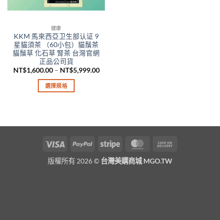
健康
KKM 馬來西亞卫生部认证 9
星貓須茶 （60小包）貓鬚茶
貓鬚草 化石草 腎茶 台灣官網
正品公司貨
價
NT$
1,600.00
–
NT$
5,999.00
格
範
選擇規格
圍：
NT$1,600.00
此
到
產
NT$5,999.00
品
有
多
Visa
PayPal
Stripe
MasterCard
Cash
種
On
款
版權所有 2026 ©
台灣美購商城 MGO.TW
Delivery
式。
可
在
產
品