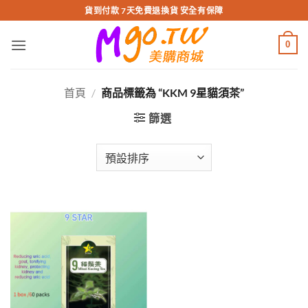
跳
貨到付款 7天免費退換貨 安全有保障
轉
至
0
內
容
首頁
/
商品標籤為 “KKM 9星貓須茶”
篩選