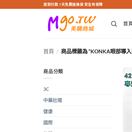
跳
貨到付款 7天免費退換貨 安全有保障
轉
至
首
內
容
首頁
/
商品標籤為 “KONKA眼部導入
商品分類
3C
中藥壯陽
健康
國際