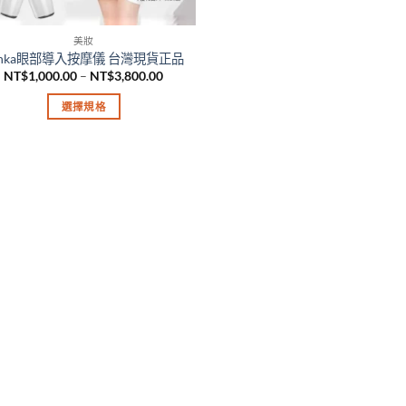
美妝
onka眼部導入按摩儀 台灣現貨正品
價
NT$
1,000.00
–
NT$
3,800.00
格
範
選擇規格
圍：
NT$1,000.00
此
到
產
NT$3,800.00
品
有
多
種
款
式。
可
在
產
品
頁
面