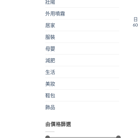
壯陽
外用噴霧
日
6
居家
服裝
母嬰
減肥
生活
美妝
鞋包
飾品
由價格篩選