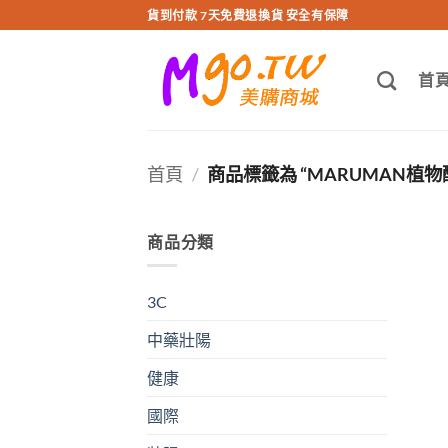
跳
貨到付款 7天免費退換貨 安全有保障
轉
至
首
內
容
首頁
/
商品標籤為 “MARUMAN植物
商品分類
3C
中藥壯陽
健康
國際