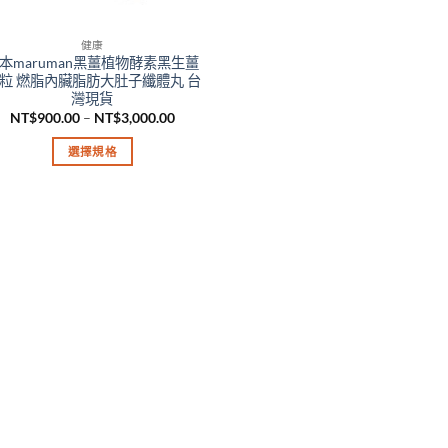
健康
本maruman黑薑植物酵素黑生薑
0粒 燃脂內臟脂肪大肚子纖體丸 台
灣現貨
價
NT$
900.00
–
NT$
3,000.00
格
範
選擇規格
圍：
NT$900.00
此
到
產
NT$3,000.00
品
有
多
種
款
式。
可
在
產
品