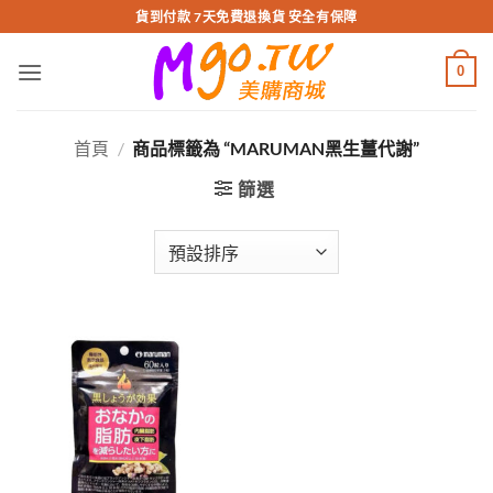
跳
貨到付款 7天免費退換貨 安全有保障
轉
至
0
內
容
首頁
/
商品標籤為 “MARUMAN黑生薑代謝”
篩選