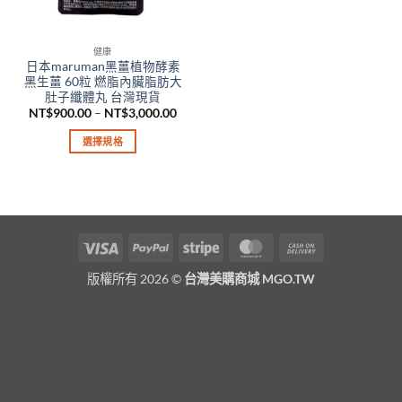
健康
日本maruman黑薑植物酵素
黑生薑 60粒 燃脂內臟脂肪大
肚子纖體丸 台灣現貨
價
NT$
900.00
–
NT$
3,000.00
格
範
選擇規格
圍：
NT$900.00
此
到
產
NT$3,000.00
品
有
多
Visa
PayPal
Stripe
MasterCard
Cash
種
On
款
版權所有 2026 ©
台灣美購商城 MGO.TW
Delivery
式。
可
在
產
品
頁