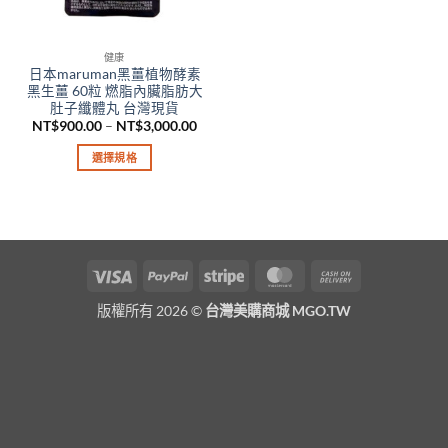
健康
日本maruman黑薑植物酵素
黑生薑 60粒 燃脂內臟脂肪大
肚子纖體丸 台灣現貨
價
NT$
900.00
–
NT$
3,000.00
格
範
選擇規格
圍：
NT$900.00
此
到
產
NT$3,000.00
品
有
多
Visa
PayPal
Stripe
MasterCard
Cash
種
On
款
版權所有 2026 ©
台灣美購商城 MGO.TW
Delivery
式。
可
在
產
品
頁