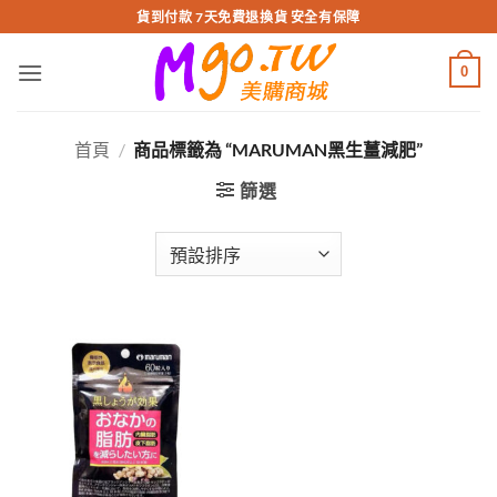
跳
貨到付款 7天免費退換貨 安全有保障
轉
至
0
內
容
首頁
/
商品標籤為 “MARUMAN黑生薑減肥”
篩選