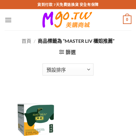
跳
貨到付款 7天免費退換貨 安全有保障
轉
至
0
內
容
首頁
/
商品標籤為 “MASTER LIV 櫃姐推薦”
篩選