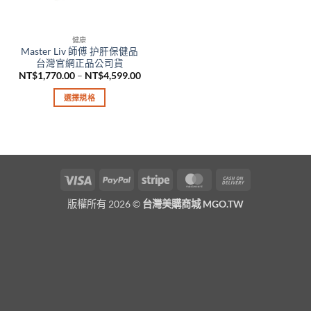
健康
Master Liv 師傅 护肝保健品
台灣官網正品公司貨
價
NT$
1,770.00
–
NT$
4,599.00
格
範
選擇規格
圍：
NT$1,770.00
此
到
產
NT$4,599.00
品
有
多
Visa
PayPal
Stripe
MasterCard
Cash
種
On
款
版權所有 2026 ©
台灣美購商城 MGO.TW
Delivery
式。
可
在
產
品
頁
面