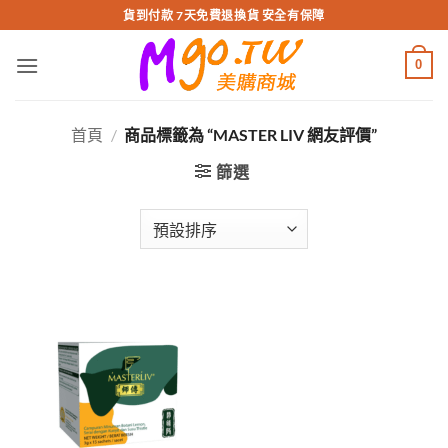
跳
貨到付款 7天免費退換貨 安全有保障
轉
至
0
內
容
首頁
/
商品標籤為 “MASTER LIV 網友評價”
篩選