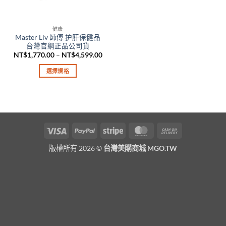
健康
Master Liv 師傅 护肝保健品
台灣官網正品公司貨
價
NT$
1,770.00
–
NT$
4,599.00
格
範
選擇規格
圍：
NT$1,770.00
此
到
產
NT$4,599.00
品
有
多
Visa
PayPal
Stripe
MasterCard
Cash
種
On
款
版權所有 2026 ©
台灣美購商城 MGO.TW
Delivery
式。
可
在
產
品
頁
面