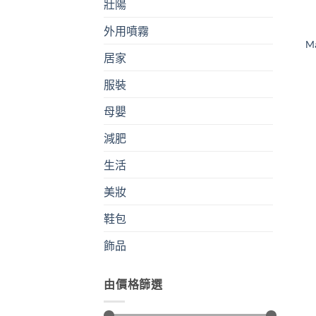
壯陽
外用噴霧
M
居家
服裝
母嬰
減肥
生活
美妝
鞋包
飾品
由價格篩選