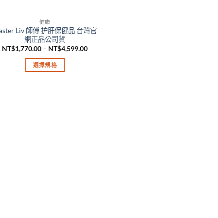
健康
aster Liv 師傅 护肝保健品 台灣官
網正品公司貨
價
NT$
1,770.00
–
NT$
4,599.00
格
範
選擇規格
圍：
NT$1,770.00
此
到
產
NT$4,599.00
品
有
多
種
款
式。
可
在
產
品
頁