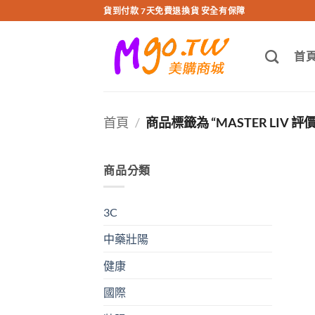
跳
貨到付款 7天免費退換貨 安全有保障
轉
至
首
內
容
首頁
/
商品標籤為 “MASTER LIV 評價
商品分類
3C
中藥壯陽
健康
國際