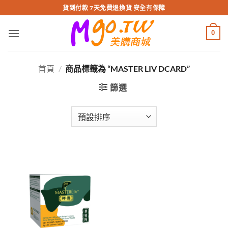
跳
貨到付款 7天免費退換貨 安全有保障
轉
至
0
內
容
首頁
/
商品標籤為 “MASTER LIV DCARD”
篩選