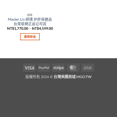
健康
Master Liv 師傅 护肝保健品
台灣官網正品公司貨
價
NT$
1,770.00
–
NT$
4,599.00
格
範
選擇規格
圍：
NT$1,770.00
此
到
產
NT$4,599.00
品
有
多
Visa
PayPal
Stripe
MasterCard
Cash
種
On
款
版權所有 2026 ©
台灣美購商城 MGO.TW
Delivery
式。
可
在
產
品
頁
面