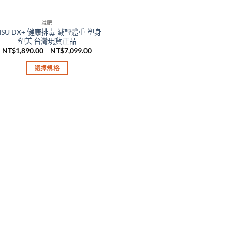
減肥
ISU DX+ 健康排毒 減輕體重 塑身
塑美 台灣現貨正品
價
NT$
1,890.00
–
NT$
7,099.00
格
範
選擇規格
圍：
NT$1,890.00
此
到
產
NT$7,099.00
品
有
多
種
款
式。
可
在
產
品
頁