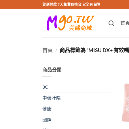
跳
貨到付款 7天免費退換貨 安全有保障
轉
至
首
內
容
首頁
/
商品標籤為 “MISU DX+ 有效嗎
商品分類
3C
中藥壯陽
健康
國際