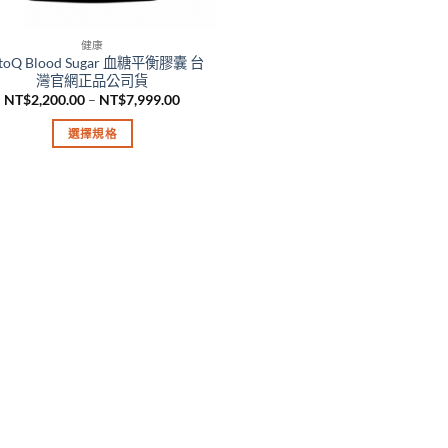
健康
toQ Blood Sugar 血糖平衡膠囊 台
灣官網正品公司貨
價
NT$
2,200.00
–
NT$
7,999.00
格
範
選擇規格
圍：
NT$2,200.00
此
到
產
NT$7,999.00
品
有
多
種
款
式。
可
在
產
品
頁