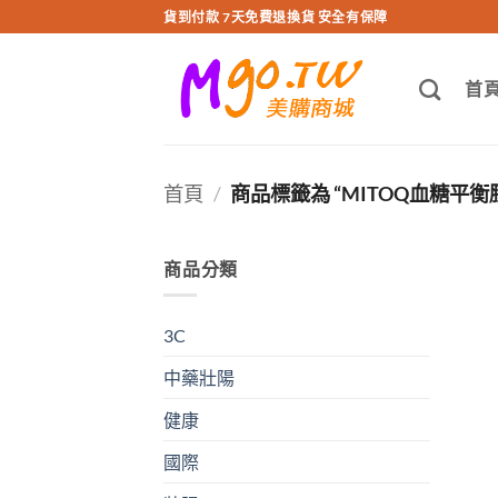
跳
貨到付款 7天免費退換貨 安全有保障
轉
至
首
內
容
首頁
/
商品標籤為 “MITOQ血糖平衡
商品分類
3C
中藥壯陽
健康
國際