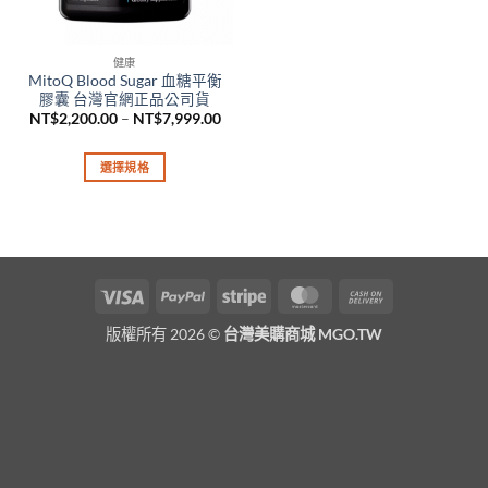
健康
MitoQ Blood Sugar 血糖平衡
膠囊 台灣官網正品公司貨
價
NT$
2,200.00
–
NT$
7,999.00
格
範
圍：
選擇規格
NT$2,200.00
到
此
NT$7,999.00
產
品
有
多
Visa
PayPal
Stripe
MasterCard
Cash
種
On
款
版權所有 2026 ©
台灣美購商城 MGO.TW
Delivery
式。
可
在
產
品
頁