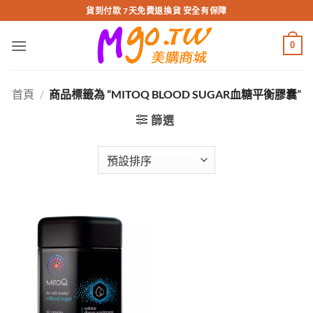
跳
貨到付款 7天免費退換貨 安全有保障
轉
至
0
內
容
首頁
/
商品標籤為 “MITOQ BLOOD SUGAR血糖平衡膠囊”
篩選