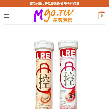
跳
貨到付款 7天免費退換貨 安全有保障
轉
至
0
內
容