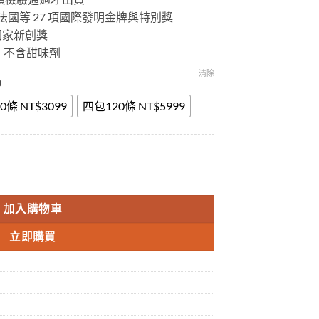
國、法國等 27 項國際發明金牌與特別獎
 屆國家新創獎
公克，不含甜味劑
清除
0
0條 NT$3099
四包120條 NT$5999
 數量
加入購物車
立即購買