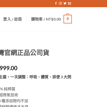
登入 / 註冊
購物車 /
NT$
0.00
0
台灣官網正品公司貨
價
,999.00
格
益生菌，一次調整：呼吸、體質、排便 3 大問
範
圍：
0% 純桿菌
NT$1,600.00
導入超微氧技術
到
798 種添加物均不加
NT$5,999.00
31 項檢驗通過才出貨