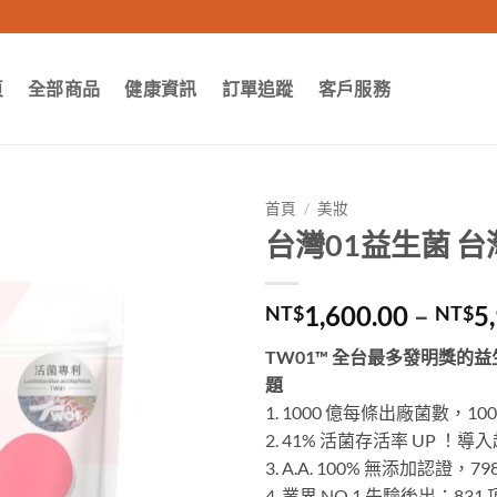
頁
全部商品
健康資訊
訂單追蹤
客戶服務
首頁
/
美妝
台灣01益生菌 
1,600.00
–
5
NT$
NT$
TW01™ 全台最多發明獎的
題
1. 1000 億每條出廠菌數，10
2. 41% 活菌存活率 UP ！
3. A.A. 100% 無添加認證，
4. 業界 NO.1 先驗後出：8