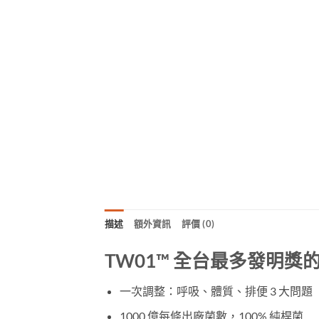
描述
額外資訊
評價 (0)
TW01™ 全台最多發明獎
一次調整：呼吸、體質、排便 3 大問題
1000 億每條出廠菌數，100% 純桿菌