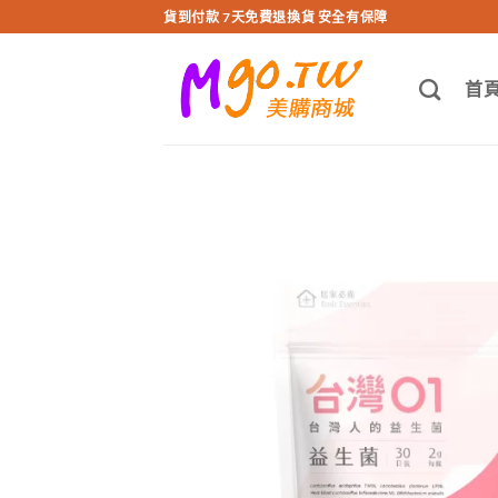
跳
貨到付款 7天免費退換貨 安全有保障
轉
至
首
內
容