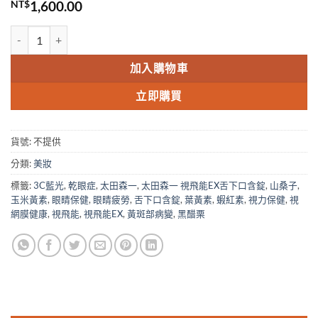
NT$
1,600.00
太田森一 視飛能EX舌下口含錠(30錠/盒) 光速有感葉黃素 台灣現貨正品
加入購物車
立即購買
貨號:
不提供
分類:
美妝
標籤:
3C藍光
,
乾眼症
,
太田森一
,
太田森一 視飛能EX舌下口含錠
,
山桑子
,
玉米黃素
,
眼睛保健
,
眼睛疲勞
,
舌下口含錠
,
葉黃素
,
蝦紅素
,
視力保健
,
視
網膜健康
,
視飛能
,
視飛能EX
,
黃斑部病變
,
黑醋栗