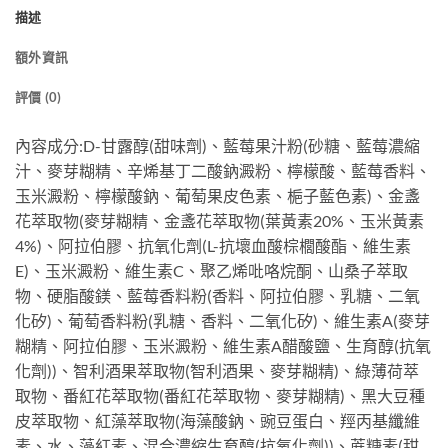
描述
額外資訊
評價 (0)
內容成分:D-甘露醇(甜味劑)、藍莓果汁粉(砂糖、藍莓濃縮
汁、麥芽糊精、辛烯基丁二酸鈉澱粉、檸檬酸、藍莓香料、
玉米澱粉、檸檬酸鈉、葡萄果皮色素、梔子藍色素)、金盞
花萃取物(麥芽糊精、金盞花萃取物(葉黃素20%、玉米黃素
4%)、阿拉伯膠、抗氧化劑(L-抗壞血酸棕櫚酸酯、維生素
E)、玉米澱粉、維生素C、聚乙烯吡咯烷酮、山桑子萃取
物、硬脂酸鎂、藍莓香料粉(香料、阿拉伯膠、乳糖、二氧
化矽)、葡萄香料粉(乳糖、香料、二氧化矽)、維生素A(麥芽
糊精、阿拉伯膠、玉米澱粉、維生素A醋酸鹽、生育醇(抗氧
化劑))、智利酒果萃取物(智利酒果、麥芽糊精)、綠薄荷萃
取物、番紅花萃取物(番紅花萃取物、麥芽糊精)、黑大豆種
皮萃取物、紅藻萃取物(海藻酸鈉、豌豆蛋白、羥丙基纖維
素、水、藻紅素、混合濃縮生育醇(抗氧化劑))、蔗糖素(甜