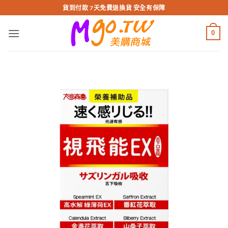
跳
貨到付款 7天免費退換貨 安全有保障
轉
至
0
內
容