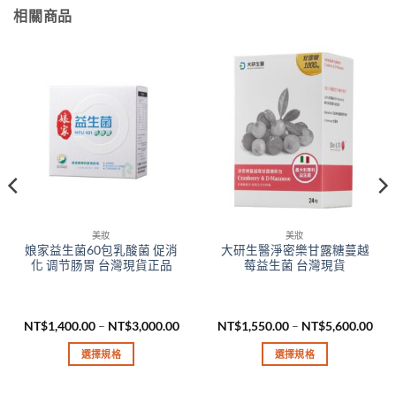
相關商品
美妝
美妝
娘家益生菌60包乳酸菌 促消
大研生醫淨密樂甘露糖蔓越
化 调节肠胃 台灣現貨正品
莓益生菌 台灣現貨
價
價
NT$
1,400.00
–
NT$
3,000.00
NT$
1,550.00
–
NT$
5,600.00
格
格
範
範
選擇規格
選擇規格
：
圍：
圍
$1,700.00
NT$1,400.00
NT$
此
此
到
到
產
產
$6,200.00
NT$3,000.00
NT$