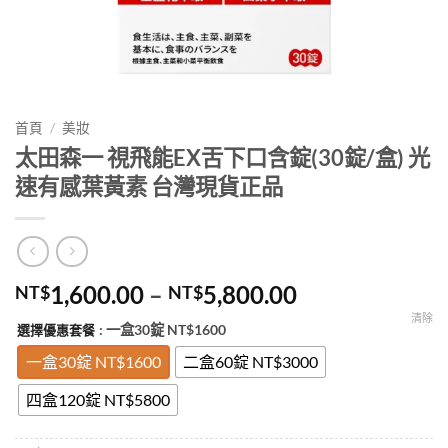
首頁
/
美妝
太田森一 視飛能EX舌下口含錠(30錠/盒) 光
速有感葉黃素 台灣現貨正品
價
1,600.00
–
5,800.00
NT$
NT$
格
清除
: 一盒30錠 NT$1600
選擇優惠套餐
範
圍：
一盒30錠 NT$1600
二盒60錠 NT$3000
NT$1,600.00
四盒120錠 NT$5800
到
NT$5,800.00