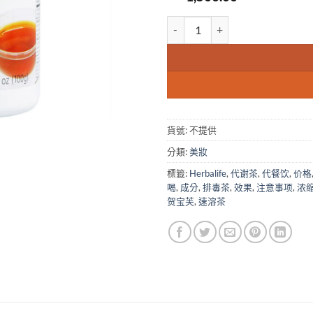
贺宝芙 草本浓缩速溶茶饮 原味 台
貨號:
不提供
分類:
美妝
標籤:
Herbalife
,
代谢茶
,
代餐饮
,
价格
喝
,
成分
,
排毒茶
,
效果
,
注意事项
,
浓
贺宝芙
,
速溶茶