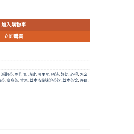
NT$5,400.00
灣現貨正品 數量
加入購物車
立即購買
,
减肥茶
,
副作用
,
功效
,
哪里买
,
喝法
,
好处
,
心得
,
怎么
缩茶
,
瘦身茶
,
禁忌
,
草本浓缩速溶茶饮
,
草本茶饮
,
评价
,