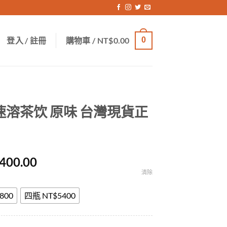
登入 / 註冊
購物車 /
NT$
0.00
0
速溶茶饮 原味 台灣現貨正
價
,400.00
格
清除
範
圍：
800
四瓶 NT$5400
NT$1,500.00
到