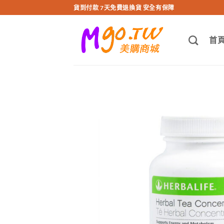
跳
貨到付款 7天免費退換貨 安全有保障
轉
至
首
內
容