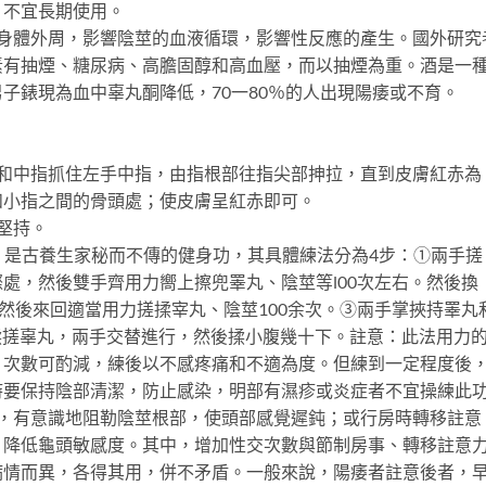
，不宜長期使用。
體外周，影響陰莖的血液循環，影響性反應的產生。國外研究
素有抽煙、糖尿病、高膽固醇和高血壓，而以抽煙為重。酒是一
子錶現為血中辜丸酮降低，70一80％的人出現陽痿或不育。
中指抓住左手中指，由指根部往指尖部抻拉，直到皮膚紅赤為
和小指之間的骨頭處；使皮膚呈紅赤即可。
堅持。
，是古養生家秘而不傳的健身功，其具體練法分為4步：①兩手搓
處，然後雙手齊用力嚮上擦兜睪丸、陰莖等l00次左右。然後換
，然後來回適當用力搓揉宰丸、陰莖100余次。③兩手掌挾持睪丸
揉搓辜丸，兩手交替進行，然後揉小腹幾十下。註意：此法用力
，次數可酌減，練後以不感疼痛和不適為度。但練到一定程度後
時要保持陰部清潔，防止感染，明部有濕疹或炎症者不宜操練此
有意識地阻勒陰莖根部，使頭部感覺遲鈍；或行房時轉移註意
，降低龜頭敏感度。其中，增加性交次數與節制房事、轉移註意
病情而異，各得其用，併不矛盾。一般來說，陽痿者註意後者，