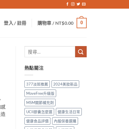
登入 / 註冊
購物車 /
NT$
0.00
0
熱點關注
377淡斑推薦
2024美妝新品
MoveFree升級版
，
MSM關節補充劑
加感
UCII膠囊怎麼選
健康生活日常
夫造
健康食品評價
內服保養選購