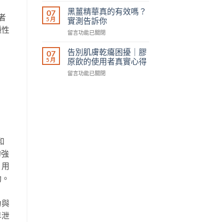
擾
｜
擇？〉
黃
｜
黑薑精華真的有效嗎？
07
2026
中
者
素
抗
5 月
實測告訴你
最
的
痘
新
種性
在
留言功能已關閉
3
凝
版〉
〈黑
個
露
中
薑
關
告別肌膚乾癟困擾｜膠
07
的
精
鍵
5 月
原飲的使用者真實心得
使
華
信
用
在
留言功能已關閉
真
息，
者
〈告
的
買
真
別
有
前
實
肌
效
必
心
膚
嗎？
讀！〉
得〉
乾
實
中
中
癟
測
困
告
和
擾
訴
｜
你〉
的強
膠
中
，用
原
飲
功。
的
使
用
力與
者
早泄
真