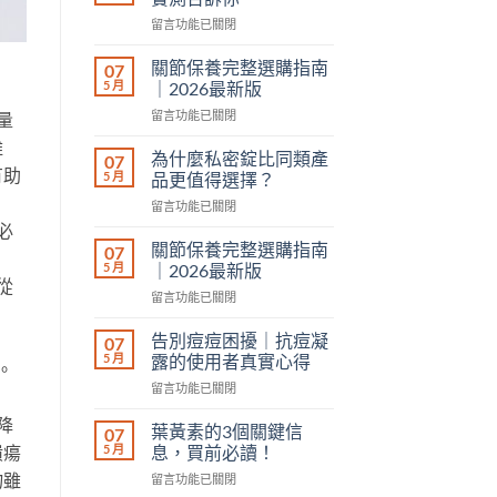
蓋
信
在
留言功能已關閉
酸
息，
〈377
軟
買
淡
｜
關節保養完整選購指南
07
前
斑
關
5 月
｜2026最新版
必
真
節
讀！〉
在
留言功能已關閉
量
的
保
中
〈關
有
養
雞
節
效
為什麼私密錠比同類產
07
的
保
有助
嗎？
5 月
品更值得選擇？
使
養
實
用
在
留言功能已關閉
完
測
者
〈為
整
必
告
真
什
選
關節保養完整選購指南
07
訴
實
麼
購
5 月
｜2026最新版
你〉
心
私
從
指
中
得〉
在
留言功能已關閉
密
南
中
〈關
錠
｜
節
比
告別痘痘困擾｜抗痘凝
07
2026
保
同
5 月
露的使用者真實心得
最
。
養
類
新
在
留言功能已關閉
完
產
版〉
〈告
整
品
中
降
別
選
葉黃素的3個關鍵信
07
更
痘
購
5 月
息，買前必讀！
潰瘍
值
痘
指
得
物雖
在
留言功能已關閉
困
南
選
〈葉