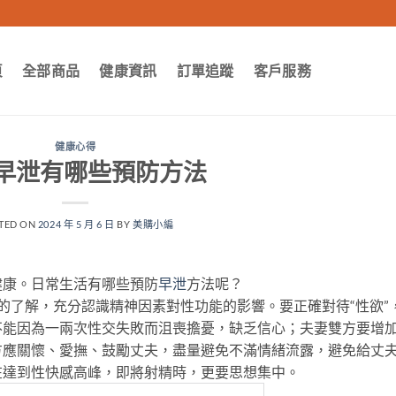
頁
全部商品
健康資訊
訂單追蹤
客戶服務
健康心得
早泄有哪些預防方法
TED ON
2024 年 5 月 6 日
BY
美購小編
健康。日常生活有哪些預防
早泄
方法呢？
了解，充分認識精神因素對性功能的影響。要正確對待“性欲”
不能因為一兩次性交失敗而沮喪擔憂，缺乏信心；夫妻雙方要增
方應關懷、愛撫、鼓勵丈夫，盡量避免不滿情緒流露，避免給丈
在達到性快感高峰，即將射精時，更要思想集中。