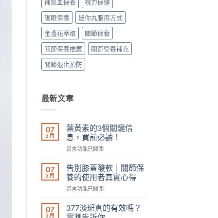
補氣血保養
視力保健
護眼保養
迷你丸服用方式
金盞花萃取
關節保養
關節保養推薦
關節營養補充
關節退化預防
最新文章
葉黃素的3個關鍵信
07
5 月
息，買前必讀！
在
留言功能已關閉
〈葉
黃
告別膝蓋酸軟｜關節保
07
素
5 月
養的使用者真實心得
的
在
留言功能已關閉
3
〈告
個
別
關
377淡斑真的有效嗎？
07
膝
鍵
5 月
實測告訴你