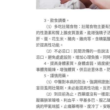
3．飲食調養。
（1）多吃壯陽食物：壯陽食物主要有狗
的性激素和腎上腺皮質激素，能增強精子
肝、蛋、花生米、豬肉、雞肉等，含精氨
於提高性功能。
（2）不必忌口：民間流傳的一些說法，
忌口，避免處處設防，增加心理負擔，同
4．提高身體素質。身體虛弱，過度疲勞
事體育鍛煉，增強體質，併且註意休息，
5．謹慎用藥。
（1）中醫對本病的防治，強調辨證施治
盲目濫用壯陽劑，未必能提高性功能，反
（2）到目前為止，西藥還沒有一樣是
壓藥肼苯噠嗓、利血平、甲基多巴、服乙
病的甲氰咪胍，止痛藥嗎啡、度冷丁，安