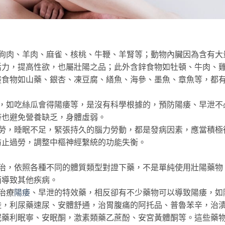
肉、羊肉、麻雀、核桃、牛鞭、羊腎等；動物內臟因為含有大
活力，提高性欲，也屬壯陽之品；此外含鋅食物如牡頓、牛肉、
酸食物如山藥、銀杏、凍豆腐、繕魚、海參、墨魚、章魚等，都
如吃絲瓜會得陽痿等，是沒有科學根據的，預防陽痿、早泄不
時也避免營養缺乏，身體虛弱。
，睡眠不足，緊張持久的腦力勞動，都是發病因素，應當積極
防止過勞，調整中樞神經繫統的功能失衡。
，依照各種不同的體質類型對證下藥，不是單純使用壯陽藥物
而導致其他疾病。
治療
陽痿
、早泄的特效藥，相反卻有不少藥物可以導致陽痿，如
陡，利尿藥速尿、安體舒通，治胃腹痛的阿托品、普魯苯辛，治
眠藥利眠寧、安眠酮，激素類藥乙蔗酚、安宮黃體酮等。這些藥