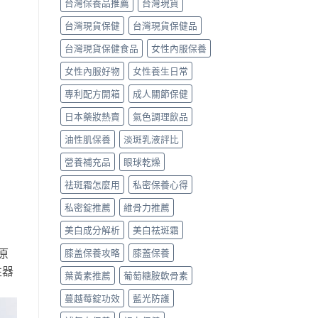
台灣保養品推薦
台灣現貨
台灣現貨保健
台灣現貨保健品
台灣現貨保健食品
女性內服保養
女性內服好物
女性養生日常
專利配方開箱
成人關節保健
日本藥妝熱賣
氣色調理飲品
油性肌保養
淡斑乳液評比
營養補充品
眼球乾燥
祛斑霜怎麼用
私密保養心得
私密錠推薦
維骨力推薦
美白成分解析
美白祛斑霜
原
膝盖保養攻略
膝蓋保養
性器
葉黃素推薦
葡萄糖胺軟骨素
蔓越莓錠功效
藍光防護