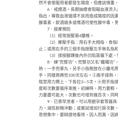
然不會使服用者都發生陽痙，但應該慎重
6．戒煙酒。長期抽煙會阻礙血液流入身
指出，導致血液循環不良而造成陽痙的因
腺毒素，飲酒過多或嗜酒可使性腺中毒，男
7．按摩預防
（1）經常按壓第4腰椎。
（2）摩壓手指：用右手大拇指、食指和
止；或用右手的三個手指按壓左手無名指
（3）揉按腳踝後內外凹陷窩偏下處，
8．練“兜腎功”。兜腎功又名“鐵襠功”
熱，一手兜睪丸，另手小指側放在小腹毛際
手，同樣再擦兜100次左右。②兩手搓熱
陰莖用力嚮上、下各拉3—5次。④用手指
度和次數要循序漸進，初練時，用力要輕
力要盡可能大，次數也可增到幾百次。同
9．已患早泄者，可以用避孕套等器具，
力，減低射精沖動；或嘗試增加行房次數
思想集中，要辯證地看待，因人而異，因