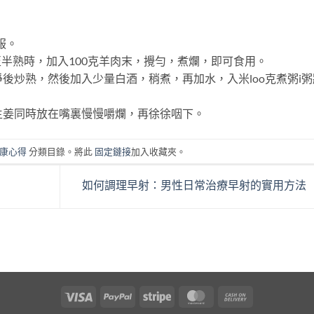
服。
半熟時，加入100克羊肉末，攪勻，煮爛，即可食用。
後炒熟，然後加入少量白酒，稍煮，再加水，入米loo克煮粥i粥
生姜同時放在嘴裏慢慢嚼爛，再徐徐咽下。
康心得
分類目錄。將此
固定鏈接
加入收藏夾。
如何調理早射：男性日常治療早射的實用方法
Visa
PayPal
Stripe
MasterCard
Cash
On