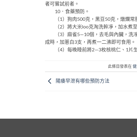
者可嘗試前者。
10．食藥預防。
（1）狗肉500克，黑豆50克，燉爛常
（2）將大米loo克淘洗幹凈，加水煮至
（3）麻雀5—10個，去毛與內臟，洗凈
成時，加蔥白3支，再煮一二沸即可食用。
（4）每晚睡前將2—3枚核桃仁、1片
此條目發表在
健
陽痿早泄有哪些預防方法