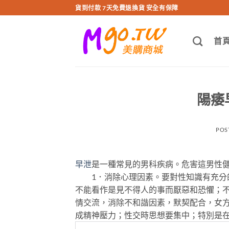
跳
貨到付款 7天免費退換貨 安全有保障
轉
至
首
內
容
陽痿
POS
早泄
是一種常見的男科疾病。危害這男性
1．消除心理因素。要對性知識有充分的
不能看作是見不得人的事而厭惡和恐懼；
情交流，消除不和諧因素，默契配合，女
成精神壓力；性交時思想要集中；特別是