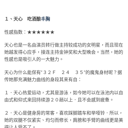
１、天心 吃酒酿
丰胸
性感指数：★★★★★★
天心也是一名由演员转行做主持较成功的女明星，而且现在
她越发得心应手，接连主持金钟奖和大型晚会。当然，她的
性感也是吸引人的一大魅力。
天心为什么能保有“３２Ｆ ２４ ３５”的魔鬼身材呢？据
传她那充满魅力曲线的身段其来有自：
１．天心热爱运动，尤其是游泳，如今她可以在泳池内以自
由式和仰式来回持续游２０趟以上．且不会感到疲惫。
２．天心是健身房的常客，喜欢踩脚踏车和举哑铃．所以，
她的双腿不仅紧实、均匀而修长，肩膀和手臂的曲线更是美
得让人受不了。