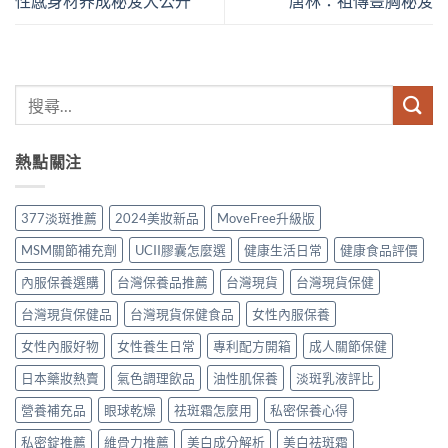
性感身材养成秘笈大公开
唐林：祖傳豐胸秘笈
熱點關注
377淡斑推薦
2024美妝新品
MoveFree升級版
MSM關節補充劑
UCII膠囊怎麼選
健康生活日常
健康食品評價
內服保養選購
台灣保養品推薦
台灣現貨
台灣現貨保健
台灣現貨保健品
台灣現貨保健食品
女性內服保養
女性內服好物
女性養生日常
專利配方開箱
成人關節保健
日本藥妝熱賣
氣色調理飲品
油性肌保養
淡斑乳液評比
營養補充品
眼球乾燥
祛斑霜怎麼用
私密保養心得
私密錠推薦
維骨力推薦
美白成分解析
美白祛斑霜