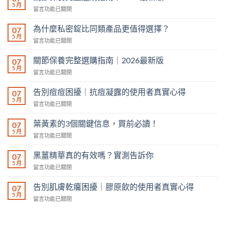
斑
5 月
｜
買
在
留言功能已關閉
真
關
前
〈關
的
節
必
節
為什麼私密錠比同類產品更值得選擇？
有
07
保
讀！〉
保
5 月
效
養
在
留言功能已關閉
中
養
嗎？
的
〈為
完
實
使
什
關節保養完整選購指南｜2026最新版
整
07
測
用
麼
5 月
選
告
在
留言功能已關閉
者
私
購
訴
〈關
真
密
指
你〉
節
實
告別痘痘困擾｜抗痘凝露的使用者真實心得
錠
07
南
中
保
心
5 月
比
｜
在
留言功能已關閉
養
得〉
同
2026
〈告
完
中
類
最
別
葉黃素的3個關鍵信息，買前必讀！
整
07
產
新
痘
5 月
選
品
在
留言功能已關閉
版〉
痘
購
更
〈葉
中
困
指
值
黃
黑薑精華真的有效嗎？實測告訴你
擾
07
南
得
素
5 月
｜
｜
在
留言功能已關閉
選
的
抗
2026
〈黑
擇？〉
3
痘
最
薑
中
告別肌膚乾癟困擾｜膠原飲的使用者真實心得
個
07
凝
新
精
5 月
關
露
在
留言功能已關閉
版〉
華
鍵
的
〈告
中
真
信
使
別
的
息，
用
肌