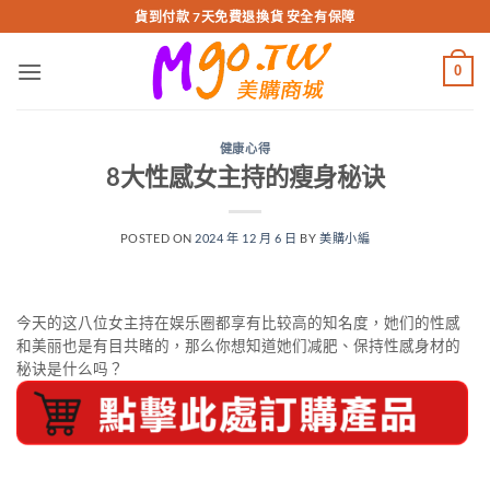
跳
貨到付款 7天免費退換貨 安全有保障
轉
至
0
內
容
健康心得
8大性感女主持的瘦身秘诀
POSTED ON
2024 年 12 月 6 日
BY
美購小編
今天的这八位女主持在娱乐圈都享有比较高的知名度，她们的性感
和美丽也是有目共睹的，那么你想知道她们减肥、保持性感身材的
秘诀是什么吗？