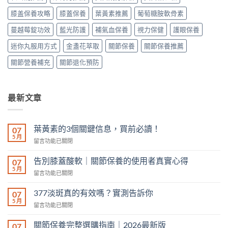
膝盖保養攻略
膝蓋保養
葉黃素推薦
葡萄糖胺軟骨素
蔓越莓錠功效
藍光防護
補氣血保養
視力保健
護眼保養
迷你丸服用方式
金盞花萃取
關節保養
關節保養推薦
關節營養補充
關節退化預防
最新文章
葉黃素的3個關鍵信息，買前必讀！
07
5 月
在
留言功能已關閉
〈葉
黃
告別膝蓋酸軟｜關節保養的使用者真實心得
07
素
5 月
在
留言功能已關閉
的
〈告
3
別
377淡斑真的有效嗎？實測告訴你
個
07
膝
5 月
關
在
留言功能已關閉
蓋
鍵
〈377
酸
信
淡
關節保養完整選購指南｜2026最新版
軟
07
息，