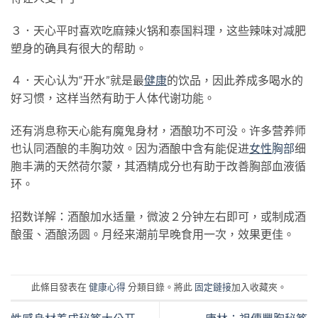
３．天心平时喜欢吃麻辣火锅和泰国料理，这些辣味对减肥
塑身的确具有很大的帮助。
４．天心认为“开水”就是最
健康
的饮品，因此养成多喝水的
好习惯，这样当然有助于人体代谢功能。
还有消息称天心能有魔鬼身材，酒酿功不可没。许多营养师
也认同酒酿的丰胸功效。因为酒酿中含有能促进
女性
胸部
细
胞丰满的天然荷尔蒙，其酒精成分也有助于改善胸部血液循
环。
招数详解：酒酿加水适量，微波２分钟左右即可，或制成酒
酿蛋、酒酿汤圆。月经来潮前早晚食用一次，效果更佳。
此條目發表在
健康心得
分類目錄。將此
固定鏈接
加入收藏夾。