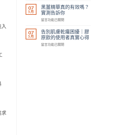
擾
｜
擇？〉
黃
｜
黑薑精華真的有效嗎？
07
2026
中
素
抗
5 月
實測告訴你
最
的
痘
新
在
留言功能已關閉
3
凝
版〉
〈黑
進入
個
露
中
薑
關
告別肌膚乾癟困擾｜膠
07
的
精
鍵
5 月
原飲的使用者真實心得
使
華
信
用
在
留言功能已關閉
真
息，
者
〈告
的
買
真
工
別
有
前
實
肌
效
必
心
膚
嗎？
讀！〉
得〉
乾
實
中
中
癟
測
困
告
基
擾
訴
｜
你〉
膠
中
原
飲
的
追求
使
用
者
真