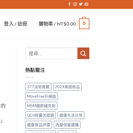
登入 / 註冊
購物車 /
NT$
0.00
0
熱點關注
377淡斑推薦
2024美妝新品
MoveFree升級版
本的
MSM關節補充劑
UCII膠囊怎麼選
健康生活日常
軸」
健康食品評價
內服保養選購