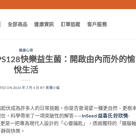
頁
全部商品
健康資訊
訂單追蹤
客戶服務
健康心得
欣情-PS128快樂益生菌：開啟由內而外的愉
悅生活
TED ON
2026 年 3 月 6 日
BY
美購小編
緒起伏成為許多人的日常挑戰。你是否曾渴望一種更自然、更根
在，科學帶來了一項突破性的解答——
InSeed 益喜氏 好欣情-
，更是一把專為現代人設計的「心靈鑰匙」，透過獨特的「腸腦
平靜與快樂。