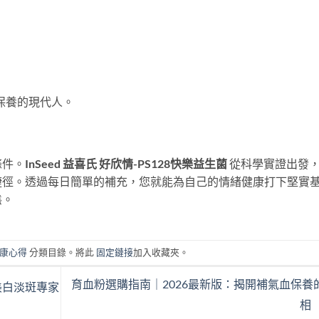
保養的現代人。
條件。
InSeed 益喜氏 好欣情-PS128快樂益生菌
​ 從科學實證出發
捷徑。透過每日簡單的補充，您就能為自己的情緒健康打下堅實
態。
康心得
分類目錄。將此
固定鏈接
加入收藏夾。
育血粉選購指南｜2026最新版：揭開補氣血保養
美白淡斑專家
相