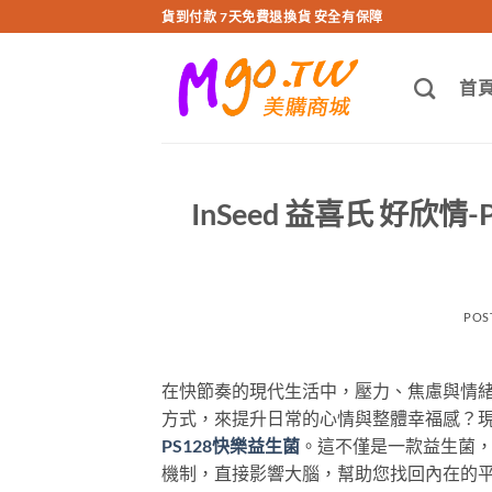
跳
貨到付款 7天免費退換貨 安全有保障
轉
至
首
內
容
InSeed 益喜氏 好
POS
在快節奏的現代生活中，壓力、焦慮與情
方式，來提升日常的心情與整體幸福感？現
PS128快樂益生菌
。這不僅是一款益生菌
機制，直接影響大腦，幫助您找回內在的