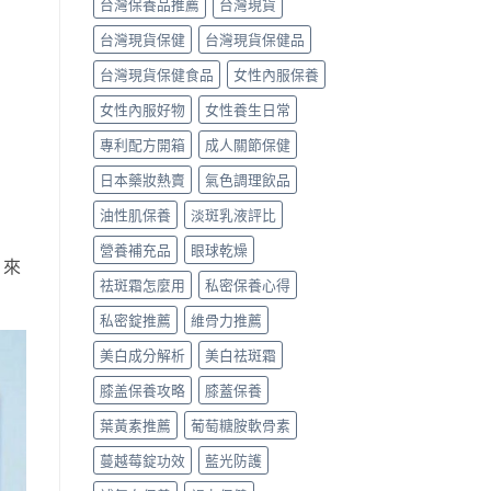
台灣保養品推薦
台灣現貨
台灣現貨保健
台灣現貨保健品
台灣現貨保健食品
女性內服保養
女性內服好物
女性養生日常
專利配方開箱
成人關節保健
日本藥妝熱賣
氣色調理飲品
油性肌保養
淡斑乳液評比
營養補充品
眼球乾燥
，來
祛斑霜怎麼用
私密保養心得
私密錠推薦
維骨力推薦
美白成分解析
美白祛斑霜
膝盖保養攻略
膝蓋保養
葉黃素推薦
葡萄糖胺軟骨素
蔓越莓錠功效
藍光防護