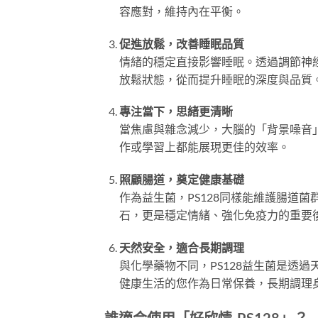
容應對，維持內在平衡。
促進放鬆，改善睡眠品質
情緒的穩定直接影響睡眠。透過調節神經
放鬆狀態，從而提升睡眠的深度與品質
專注當下，思緒更清晰
當焦慮與雜念減少，大腦的「背景噪音
作或學習上都能展現更佳的效率。
照顧腸道，奠定健康基礎
作為益生菌，PS128同樣能維護腸道
石，更是穩定情緒、強化免疫力的重要
天然安全，適合長期調理
與化學藥物不同，PS128益生菌是透
健康生活的您作為日常保養，長期調理
誰適合使用「好欣情-PS128」？