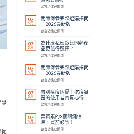
蓋
信
在
留言功能已關閉
酸
息，
〈377
軟
買
淡
｜
關節保養完整選購指南
07
前
斑
關
5 月
｜2026最新版
必
真
節
讀！〉
在
留言功能已關閉
的
保
中
〈關
有
養
節
效
為什麼私密錠比同類產
07
的
保
嗎？
5 月
品更值得選擇？
使
養
實
用
在
留言功能已關閉
完
測
者
〈為
整
告
真
什
選
關節保養完整選購指南
07
訴
實
麼
購
5 月
｜2026最新版
你〉
心
私
指
中
得〉
在
留言功能已關閉
密
南
中
〈關
錠
｜
節
比
告別痘痘困擾｜抗痘凝
07
2026
保
同
5 月
露的使用者真實心得
最
養
類
平靜
新
在
留言功能已關閉
完
產
版〉
〈告
整
品
中
別
選
葉黃素的3個關鍵信
07
更
痘
購
5 月
息，買前必讀！
值
痘
指
得
在
留言功能已關閉
困
您從
南
選
〈葉