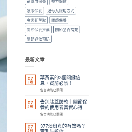
補氣血保養
視力保健
護眼保養
迷你丸服用方式
金盞花萃取
關節保養
關節保養推薦
關節營養補充
關節退化預防
最新文章
葉黃素的3個關鍵信
07
5 月
息，買前必讀！
在
留言功能已關閉
〈葉
黃
告別膝蓋酸軟｜關節保
07
素
5 月
養的使用者真實心得
的
在
留言功能已關閉
3
〈告
個
別
關
377淡斑真的有效嗎？
07
膝
鍵
5 月
實測告訴你